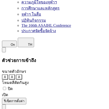
ความภูมิใจของจุฬาฯ
การศึกษาและหลักสูตร
จุฬาฯ ในสื่อ
ปฏิทินกิจกรรม
The 166th ASAIHL Conference
ประกาศจัดซื้อจัดจ้าง
On
TH
ตัวช่วยการเข้าถึง
ขนาดตัวอักษร
A
A
A
โหมดสีตัดกันสูง
ปิด
เปิด
รีเซ็ตการตั้งค่า