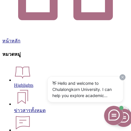
หน้าหลัก
หมวดหมู่
👋 Hello and welcome to
Highlights
Chulalongkorn University. I can
help you explore academic
programs, admissions, research,
campus life, and university
ข่าวสารทั้งหมด
services. What would you like to
know?