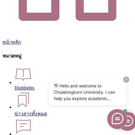
หน้าหลัก
หมวดหมู่
👋 Hello and welcome to
Highlights
Chulalongkorn University. I can
help you explore academic
programs, admissions, research,
campus life, and university
ข่าวสารทั้งหมด
services. What would you like to
know?