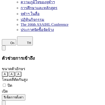
ความภูมิใจของจุฬาฯ
การศึกษาและหลักสูตร
จุฬาฯ ในสื่อ
ปฏิทินกิจกรรม
The 166th ASAIHL Conference
ประกาศจัดซื้อจัดจ้าง
On
TH
ตัวช่วยการเข้าถึง
ขนาดตัวอักษร
A
A
A
โหมดสีตัดกันสูง
ปิด
เปิด
รีเซ็ตการตั้งค่า