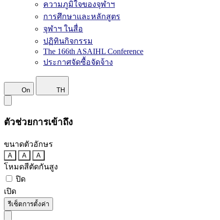
ความภูมิใจของจุฬาฯ
การศึกษาและหลักสูตร
จุฬาฯ ในสื่อ
ปฏิทินกิจกรรม
The 166th ASAIHL Conference
ประกาศจัดซื้อจัดจ้าง
On
TH
ตัวช่วยการเข้าถึง
ขนาดตัวอักษร
A
A
A
โหมดสีตัดกันสูง
ปิด
เปิด
รีเซ็ตการตั้งค่า