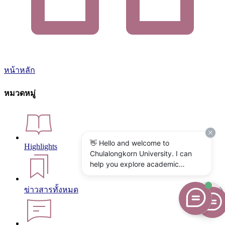
หน้าหลัก
หมวดหมู่
👋 Hello and welcome to
Highlights
Chulalongkorn University. I can
help you explore academic
programs, admissions, research,
campus life, and university
ข่าวสารทั้งหมด
services. What would you like to
know?