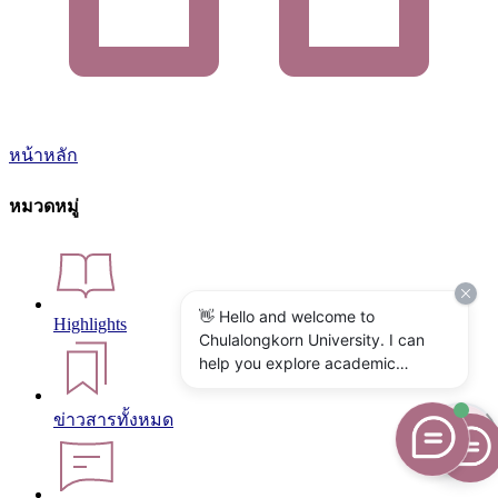
หน้าหลัก
หมวดหมู่
👋 Hello and welcome to
Highlights
Chulalongkorn University. I can
help you explore academic
programs, admissions, research,
campus life, and university
ข่าวสารทั้งหมด
services. What would you like to
know?