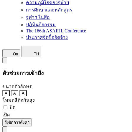
ความภูมิใจของจุฬาฯ
การศึกษาและหลักสูตร
จุฬาฯ ในสื่อ
ปฏิทินกิจกรรม
The 166th ASAIHL Conference
ประกาศจัดซื้อจัดจ้าง
On
TH
ตัวช่วยการเข้าถึง
ขนาดตัวอักษร
A
A
A
โหมดสีตัดกันสูง
ปิด
เปิด
รีเซ็ตการตั้งค่า