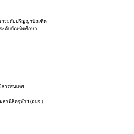
กษาระดับปริญญาบัณฑิต
ระดับบัณฑิตศึกษา
ยีสารสนเทศ
สรนิสิตจุฬาฯ (อบจ.)