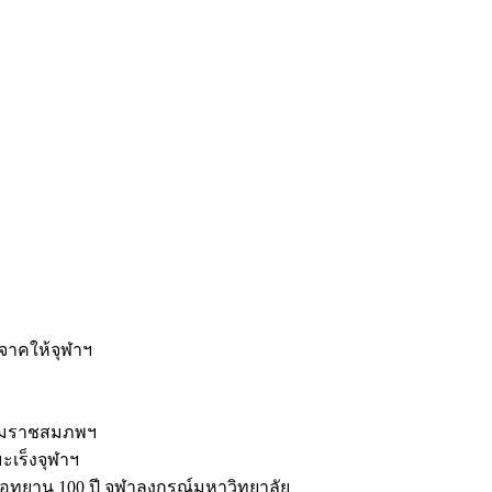
ะ
ิจาคให้จุฬาฯ
รมราชสมภพฯ
มะเร็งจุฬาฯ
ุทยาน 100 ปี จุฬาลงกรณ์มหาวิทยาลัย