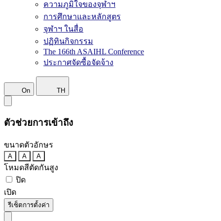
ความภูมิใจของจุฬาฯ
การศึกษาและหลักสูตร
จุฬาฯ ในสื่อ
ปฏิทินกิจกรรม
The 166th ASAIHL Conference
ประกาศจัดซื้อจัดจ้าง
On
TH
ตัวช่วยการเข้าถึง
ขนาดตัวอักษร
A
A
A
โหมดสีตัดกันสูง
ปิด
เปิด
รีเซ็ตการตั้งค่า