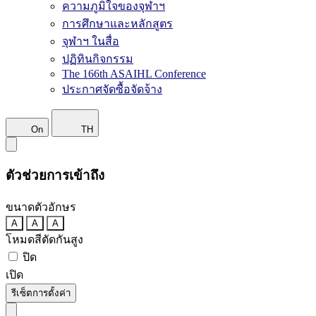
ความภูมิใจของจุฬาฯ
การศึกษาและหลักสูตร
จุฬาฯ ในสื่อ
ปฏิทินกิจกรรม
The 166th ASAIHL Conference
ประกาศจัดซื้อจัดจ้าง
On
TH
ตัวช่วยการเข้าถึง
ขนาดตัวอักษร
A
A
A
โหมดสีตัดกันสูง
ปิด
เปิด
รีเซ็ตการตั้งค่า