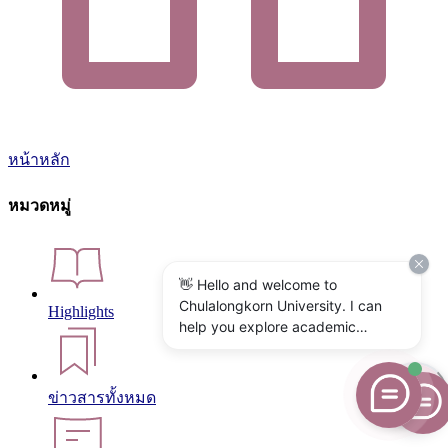
หน้าหลัก
หมวดหมู่
👋 Hello and welcome to
Chulalongkorn University. I can
Highlights
help you explore academic
programs, admissions, research,
campus life, and university
services. What would you like to
ข่าวสารทั้งหมด
know?