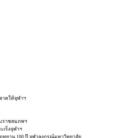
ะ
ิจาคให้จุฬาฯ
รมราชสมภพฯ
มะเร็งจุฬาฯ
ุทยาน 100 ปี จุฬาลงกรณ์มหาวิทยาลัย