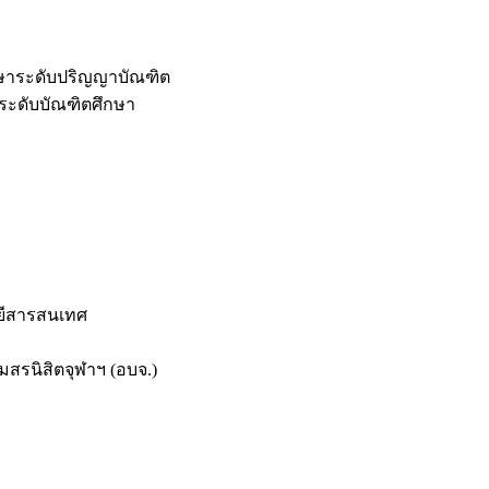
กษาระดับปริญญาบัณฑิต
ระดับบัณฑิตศึกษา
ยีสารสนเทศ
สรนิสิตจุฬาฯ (อบจ.)