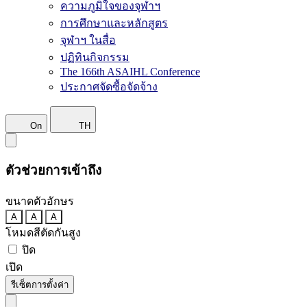
ความภูมิใจของจุฬาฯ
การศึกษาและหลักสูตร
จุฬาฯ ในสื่อ
ปฏิทินกิจกรรม
The 166th ASAIHL Conference
ประกาศจัดซื้อจัดจ้าง
On
TH
ตัวช่วยการเข้าถึง
ขนาดตัวอักษร
A
A
A
โหมดสีตัดกันสูง
ปิด
เปิด
รีเซ็ตการตั้งค่า