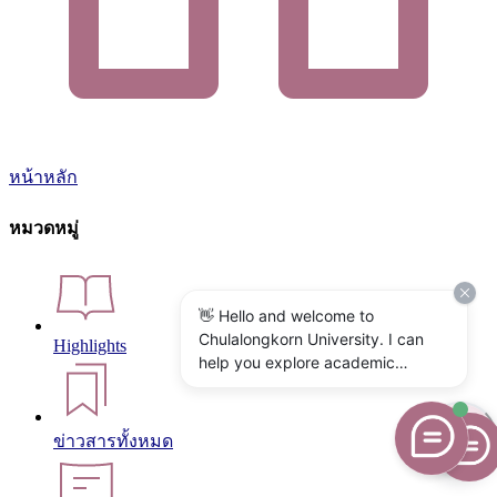
หน้าหลัก
หมวดหมู่
👋 Hello and welcome to
Chulalongkorn University. I can
Highlights
help you explore academic
programs, admissions, research,
campus life, and university
services. What would you like to
ข่าวสารทั้งหมด
know?