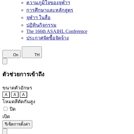
ความภูมิใจของจุฬาฯ
การศึกษาและหลักสูตร
จุฬาฯ ในสื่อ
ปฏิทินกิจกรรม
The 166th ASAIHL Conference
ประกาศจัดซื้อจัดจ้าง
On
TH
ตัวช่วยการเข้าถึง
ขนาดตัวอักษร
A
A
A
โหมดสีตัดกันสูง
ปิด
เปิด
รีเซ็ตการตั้งค่า