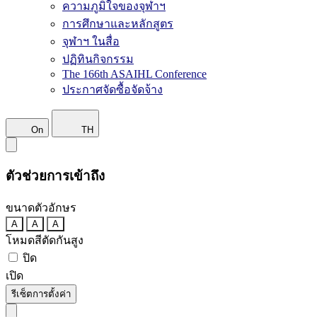
ความภูมิใจของจุฬาฯ
การศึกษาและหลักสูตร
จุฬาฯ ในสื่อ
ปฏิทินกิจกรรม
The 166th ASAIHL Conference
ประกาศจัดซื้อจัดจ้าง
On
TH
ตัวช่วยการเข้าถึง
ขนาดตัวอักษร
A
A
A
โหมดสีตัดกันสูง
ปิด
เปิด
รีเซ็ตการตั้งค่า