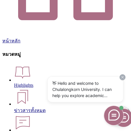
หน้าหลัก
หมวดหมู่
👋 Hello and welcome to
Highlights
Chulalongkorn University. I can
help you explore academic
programs, admissions, research,
campus life, and university
ข่าวสารทั้งหมด
services. What would you like to
know?