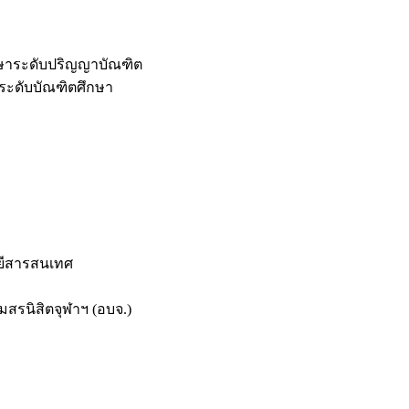
กษาระดับปริญญาบัณฑิต
ระดับบัณฑิตศึกษา
ยีสารสนเทศ
สรนิสิตจุฬาฯ (อบจ.)