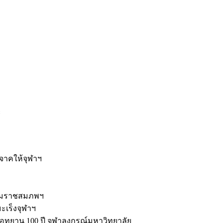
ะ
ิจาคให้จุฬาฯ
รมราชสมภพฯ
มะเร็งจุฬาฯ
ุทยาน 100 ปี จุฬาลงกรณ์มหาวิทยาลัย