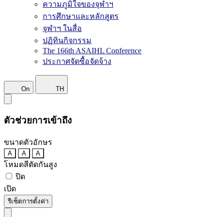
ความภูมิใจของจุฬาฯ
การศึกษาและหลักสูตร
จุฬาฯ ในสื่อ
ปฏิทินกิจกรรม
The 166th ASAIHL Conference
ประกาศจัดซื้อจัดจ้าง
On
TH
ตัวช่วยการเข้าถึง
ขนาดตัวอักษร
A
A
A
โหมดสีตัดกันสูง
ปิด
เปิด
รีเซ็ตการตั้งค่า