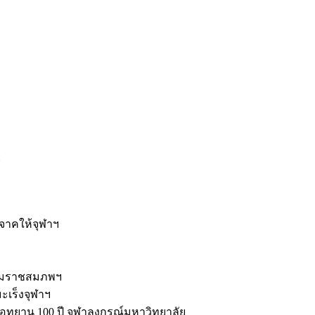
ะ
ิจาคให้จุฬาฯ
รมราชสมภพฯ
มะเร็งจุฬาฯ
ุทยาน 100 ปี จุฬาลงกรณ์มหาวิทยาลัย