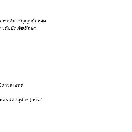
กษาระดับปริญญาบัณฑิต
ระดับบัณฑิตศึกษา
ยีสารสนเทศ
สรนิสิตจุฬาฯ (อบจ.)