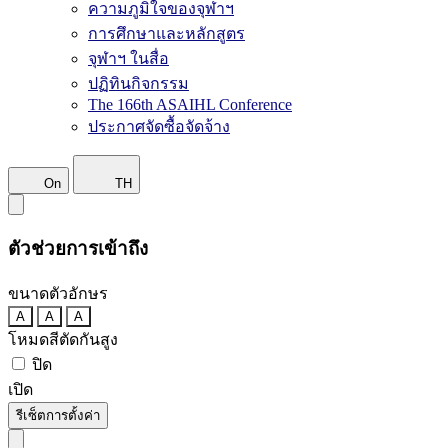
ความภูมิใจของจุฬาฯ
การศึกษาและหลักสูตร
จุฬาฯ ในสื่อ
ปฏิทินกิจกรรม
The 166th ASAIHL Conference
ประกาศจัดซื้อจัดจ้าง
On
TH
ตัวช่วยการเข้าถึง
ขนาดตัวอักษร
A
A
A
โหมดสีตัดกันสูง
ปิด
เปิด
รีเซ็ตการตั้งค่า