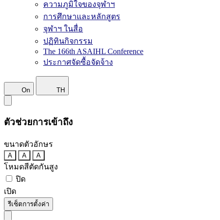
ความภูมิใจของจุฬาฯ
การศึกษาและหลักสูตร
จุฬาฯ ในสื่อ
ปฏิทินกิจกรรม
The 166th ASAIHL Conference
ประกาศจัดซื้อจัดจ้าง
On
TH
ตัวช่วยการเข้าถึง
ขนาดตัวอักษร
A
A
A
โหมดสีตัดกันสูง
ปิด
เปิด
รีเซ็ตการตั้งค่า