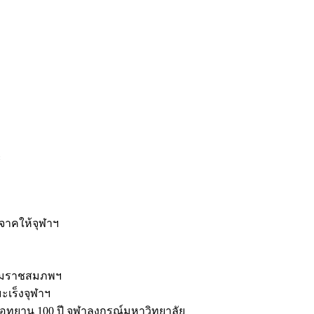
ะ
ิจาคให้จุฬาฯ
รมราชสมภพฯ
มะเร็งจุฬาฯ
ุทยาน 100 ปี จุฬาลงกรณ์มหาวิทยาลัย