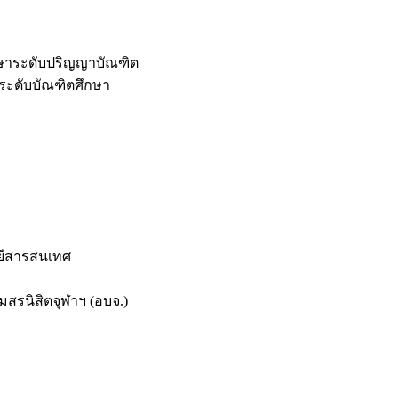
กษาระดับปริญญาบัณฑิต
ระดับบัณฑิตศึกษา
ยีสารสนเทศ
สรนิสิตจุฬาฯ (อบจ.)