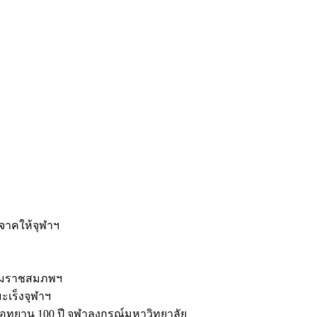
ะ
ิจาคให้จุฬาฯ
รมราชสมภพฯ
มะเร็งจุฬาฯ
ุทยาน 100 ปี จุฬาลงกรณ์มหาวิทยาลัย