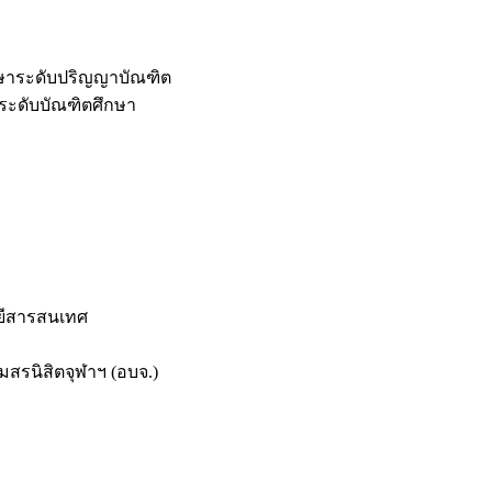
กษาระดับปริญญาบัณฑิต
ระดับบัณฑิตศึกษา
ยีสารสนเทศ
สรนิสิตจุฬาฯ (อบจ.)