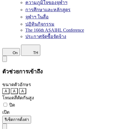
ความภูมิใจของจุฬาฯ
การศึกษาและหลักสูตร
จุฬาฯ ในสื่อ
ปฏิทินกิจกรรม
The 166th ASAIHL Conference
ประกาศจัดซื้อจัดจ้าง
On
TH
ตัวช่วยการเข้าถึง
ขนาดตัวอักษร
A
A
A
โหมดสีตัดกันสูง
ปิด
เปิด
รีเซ็ตการตั้งค่า