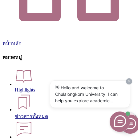
หน้าหลัก
หมวดหมู่
👋 Hello and welcome to
Highlights
Chulalongkorn University. I can
help you explore academic
programs, admissions, research,
campus life, and university
ข่าวสารทั้งหมด
services. What would you like to
know?