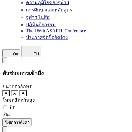
ความภูมิใจของจุฬาฯ
การศึกษาและหลักสูตร
จุฬาฯ ในสื่อ
ปฏิทินกิจกรรม
The 166th ASAIHL Conference
ประกาศจัดซื้อจัดจ้าง
On
TH
ตัวช่วยการเข้าถึง
ขนาดตัวอักษร
A
A
A
โหมดสีตัดกันสูง
ปิด
เปิด
รีเซ็ตการตั้งค่า