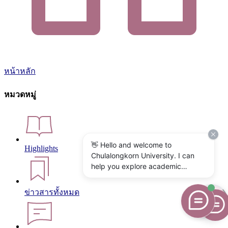
หน้าหลัก
หมวดหมู่
👋 Hello and welcome to
Highlights
Chulalongkorn University. I can
help you explore academic
programs, admissions, research,
campus life, and university
ข่าวสารทั้งหมด
services. What would you like to
know?