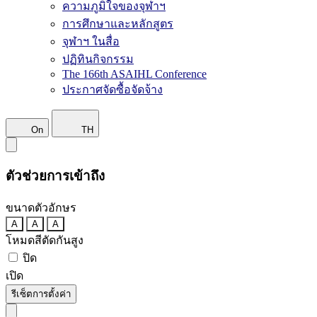
ความภูมิใจของจุฬาฯ
การศึกษาและหลักสูตร
จุฬาฯ ในสื่อ
ปฏิทินกิจกรรม
The 166th ASAIHL Conference
ประกาศจัดซื้อจัดจ้าง
On
TH
ตัวช่วยการเข้าถึง
ขนาดตัวอักษร
A
A
A
โหมดสีตัดกันสูง
ปิด
เปิด
รีเซ็ตการตั้งค่า