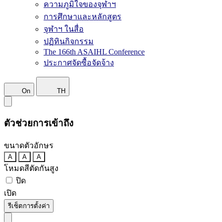
ความภูมิใจของจุฬาฯ
การศึกษาและหลักสูตร
จุฬาฯ ในสื่อ
ปฏิทินกิจกรรม
The 166th ASAIHL Conference
ประกาศจัดซื้อจัดจ้าง
On
TH
ตัวช่วยการเข้าถึง
ขนาดตัวอักษร
A
A
A
โหมดสีตัดกันสูง
ปิด
เปิด
รีเซ็ตการตั้งค่า