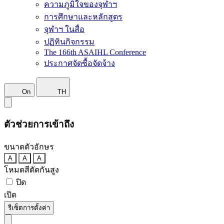
ความภูมิใจของจุฬาฯ
การศึกษาและหลักสูตร
จุฬาฯ ในสื่อ
ปฏิทินกิจกรรม
The 166th ASAIHL Conference
ประกาศจัดซื้อจัดจ้าง
On
TH
ตัวช่วยการเข้าถึง
ขนาดตัวอักษร
A
A
A
โหมดสีตัดกันสูง
ปิด
เปิด
รีเซ็ตการตั้งค่า