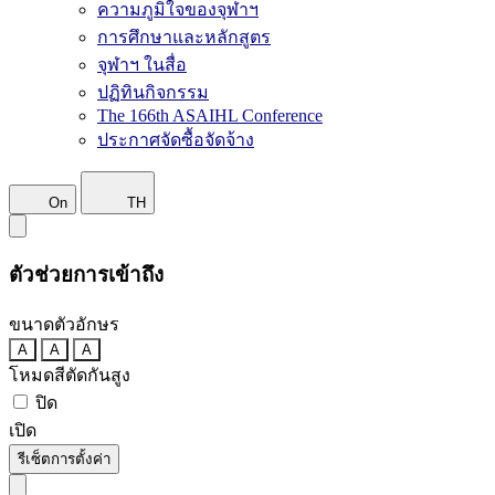
ความภูมิใจของจุฬาฯ
การศึกษาและหลักสูตร
จุฬาฯ ในสื่อ
ปฏิทินกิจกรรม
The 166th ASAIHL Conference
ประกาศจัดซื้อจัดจ้าง
On
TH
ตัวช่วยการเข้าถึง
ขนาดตัวอักษร
A
A
A
โหมดสีตัดกันสูง
ปิด
เปิด
รีเซ็ตการตั้งค่า