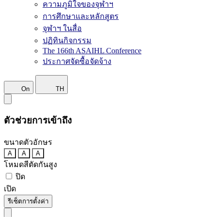
ความภูมิใจของจุฬาฯ
การศึกษาและหลักสูตร
จุฬาฯ ในสื่อ
ปฏิทินกิจกรรม
The 166th ASAIHL Conference
ประกาศจัดซื้อจัดจ้าง
On
TH
ตัวช่วยการเข้าถึง
ขนาดตัวอักษร
A
A
A
โหมดสีตัดกันสูง
ปิด
เปิด
รีเซ็ตการตั้งค่า