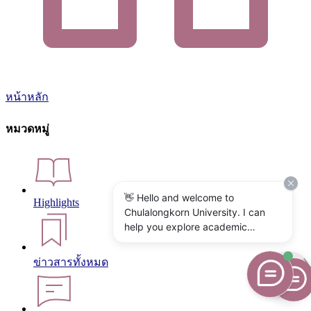
หน้าหลัก
หมวดหมู่
👋 Hello and welcome to
Highlights
Chulalongkorn University. I can
help you explore academic
programs, admissions, research,
campus life, and university
ข่าวสารทั้งหมด
services. What would you like to
know?