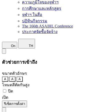
ความภูมิใจของจุฬาฯ
การศึกษาและหลักสูตร
จุฬาฯ ในสื่อ
ปฏิทินกิจกรรม
The 166th ASAIHL Conference
ประกาศจัดซื้อจัดจ้าง
On
TH
ตัวช่วยการเข้าถึง
ขนาดตัวอักษร
A
A
A
โหมดสีตัดกันสูง
ปิด
เปิด
รีเซ็ตการตั้งค่า