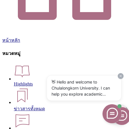
หน้าหลัก
หมวดหมู่
👋 Hello and welcome to
Highlights
Chulalongkorn University. I can
help you explore academic
programs, admissions, research,
campus life, and university
ข่าวสารทั้งหมด
services. What would you like to
know?