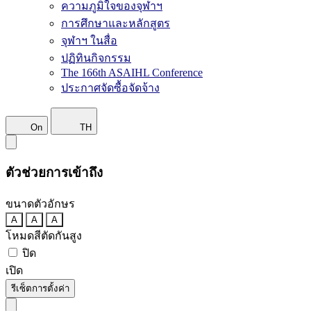
ความภูมิใจของจุฬาฯ
การศึกษาและหลักสูตร
จุฬาฯ ในสื่อ
ปฏิทินกิจกรรม
The 166th ASAIHL Conference
ประกาศจัดซื้อจัดจ้าง
On
TH
ตัวช่วยการเข้าถึง
ขนาดตัวอักษร
A
A
A
โหมดสีตัดกันสูง
ปิด
เปิด
รีเซ็ตการตั้งค่า