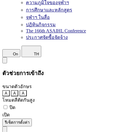
ความภูมิใจของจุฬาฯ
การศึกษาและหลักสูตร
จุฬาฯ ในสื่อ
ปฏิทินกิจกรรม
The 166th ASAIHL Conference
ประกาศจัดซื้อจัดจ้าง
On
TH
ตัวช่วยการเข้าถึง
ขนาดตัวอักษร
A
A
A
โหมดสีตัดกันสูง
ปิด
เปิด
รีเซ็ตการตั้งค่า