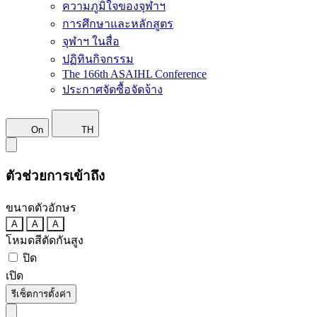
ความภูมิใจของจุฬาฯ
การศึกษาและหลักสูตร
จุฬาฯ ในสื่อ
ปฏิทินกิจกรรม
The 166th ASAIHL Conference
ประกาศจัดซื้อจัดจ้าง
On
TH
ตัวช่วยการเข้าถึง
ขนาดตัวอักษร
A
A
A
โหมดสีตัดกันสูง
ปิด
เปิด
รีเซ็ตการตั้งค่า