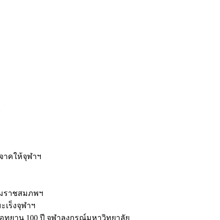
ะ
ิจาคให้จุฬาฯ
รมราชสมภพฯ
มะเร็งจุฬาฯ
ุทยาน 100 ปี จุฬาลงกรณ์มหาวิทยาลัย