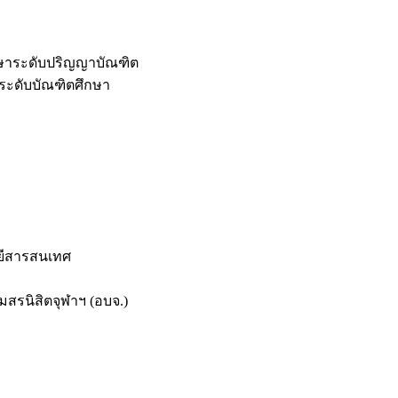
กษาระดับปริญญาบัณฑิต
ระดับบัณฑิตศึกษา
ยีสารสนเทศ
สรนิสิตจุฬาฯ (อบจ.)