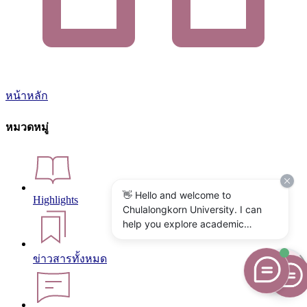
หน้าหลัก
หมวดหมู่
👋 Hello and welcome to
Highlights
Chulalongkorn University. I can
help you explore academic
programs, admissions, research,
campus life, and university
ข่าวสารทั้งหมด
services. What would you like to
know?