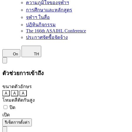
ความภูมิใจของจุฬาฯ
การศึกษาและหลักสูตร
จุฬาฯ ในสื่อ
ปฏิทินกิจกรรม
The 166th ASAIHL Conference
ประกาศจัดซื้อจัดจ้าง
On
TH
ตัวช่วยการเข้าถึง
ขนาดตัวอักษร
A
A
A
โหมดสีตัดกันสูง
ปิด
เปิด
รีเซ็ตการตั้งค่า