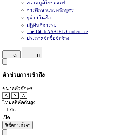
ความภูมิใจของจุฬาฯ
การศึกษาและหลักสูตร
จุฬาฯ ในสื่อ
ปฏิทินกิจกรรม
The 166th ASAIHL Conference
ประกาศจัดซื้อจัดจ้าง
On
TH
ตัวช่วยการเข้าถึง
ขนาดตัวอักษร
A
A
A
โหมดสีตัดกันสูง
ปิด
เปิด
รีเซ็ตการตั้งค่า