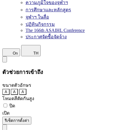
ความภูมิใจของจุฬาฯ
การศึกษาและหลักสูตร
จุฬาฯ ในสื่อ
ปฏิทินกิจกรรม
The 166th ASAIHL Conference
ประกาศจัดซื้อจัดจ้าง
On
TH
ตัวช่วยการเข้าถึง
ขนาดตัวอักษร
A
A
A
โหมดสีตัดกันสูง
ปิด
เปิด
รีเซ็ตการตั้งค่า