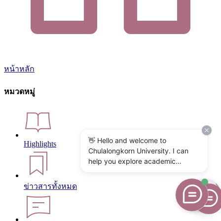
หน้าหลัก
หมวดหมู่
👋 Hello and welcome to
Highlights
Chulalongkorn University. I can
help you explore academic
programs, admissions, research,
campus life, and university
ข่าวสารทั้งหมด
services. What would you like to
know?