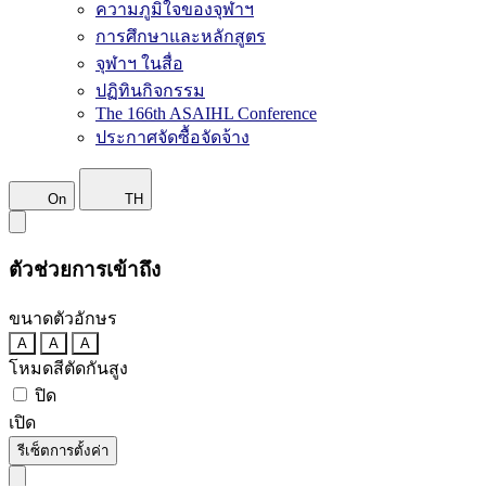
ความภูมิใจของจุฬาฯ
การศึกษาและหลักสูตร
จุฬาฯ ในสื่อ
ปฏิทินกิจกรรม
The 166th ASAIHL Conference
ประกาศจัดซื้อจัดจ้าง
On
TH
ตัวช่วยการเข้าถึง
ขนาดตัวอักษร
A
A
A
โหมดสีตัดกันสูง
ปิด
เปิด
รีเซ็ตการตั้งค่า