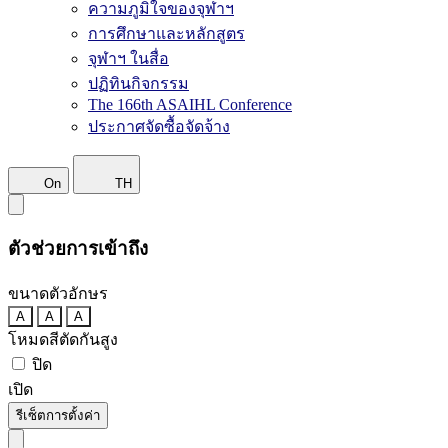
ความภูมิใจของจุฬาฯ
การศึกษาและหลักสูตร
จุฬาฯ ในสื่อ
ปฏิทินกิจกรรม
The 166th ASAIHL Conference
ประกาศจัดซื้อจัดจ้าง
On
TH
ตัวช่วยการเข้าถึง
ขนาดตัวอักษร
A
A
A
โหมดสีตัดกันสูง
ปิด
เปิด
รีเซ็ตการตั้งค่า