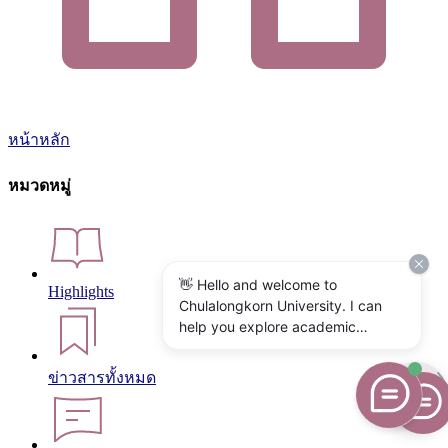
หน้าหลัก
หมวดหมู่
👋 Hello and welcome to
Highlights
Chulalongkorn University. I can
help you explore academic
programs, admissions, research,
campus life, and university
ข่าวสารทั้งหมด
services. What would you like to
know?