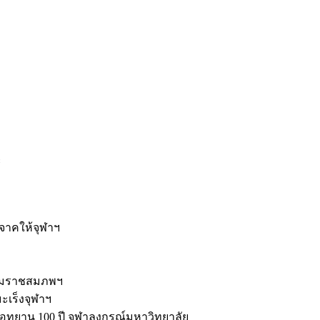
ะ
ิจาคให้จุฬาฯ
รมราชสมภพฯ
มะเร็งจุฬาฯ
ุทยาน 100 ปี จุฬาลงกรณ์มหาวิทยาลัย