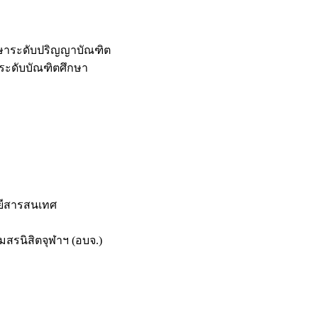
กษาระดับปริญญาบัณฑิต
ระดับบัณฑิตศึกษา
ยีสารสนเทศ
สรนิสิตจุฬาฯ (อบจ.)