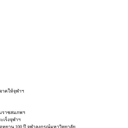
ะ
ิจาคให้จุฬาฯ
รมราชสมภพฯ
มะเร็งจุฬาฯ
ุทยาน 100 ปี จุฬาลงกรณ์มหาวิทยาลัย