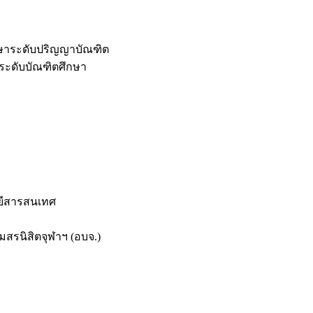
กษาระดับปริญญาบัณฑิต
ระดับบัณฑิตศึกษา
ยีสารสนเทศ
สรนิสิตจุฬาฯ (อบจ.)