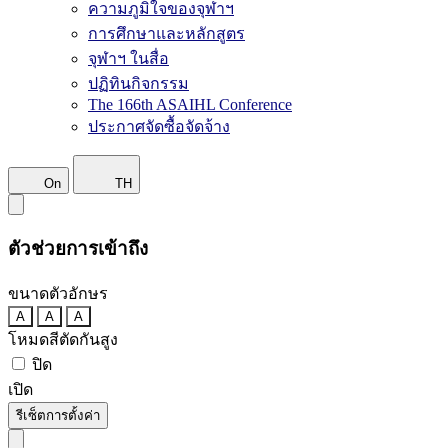
ความภูมิใจของจุฬาฯ
การศึกษาและหลักสูตร
จุฬาฯ ในสื่อ
ปฏิทินกิจกรรม
The 166th ASAIHL Conference
ประกาศจัดซื้อจัดจ้าง
On
TH
ตัวช่วยการเข้าถึง
ขนาดตัวอักษร
A
A
A
โหมดสีตัดกันสูง
ปิด
เปิด
รีเซ็ตการตั้งค่า