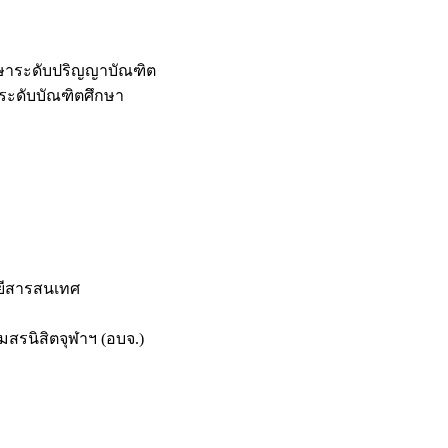
กษาระดับปริญญาบัณฑิต
ระดับบัณฑิตศึกษา
ยีสารสนเทศ
สรนิสิตจุฬาฯ (อบจ.)