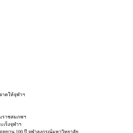
ะ
ิจาคให้จุฬาฯ
รมราชสมภพฯ
มะเร็งจุฬาฯ
ุทยาน 100 ปี จุฬาลงกรณ์มหาวิทยาลัย