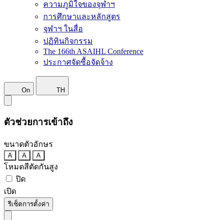
ความภูมิใจของจุฬาฯ
การศึกษาและหลักสูตร
จุฬาฯ ในสื่อ
ปฏิทินกิจกรรม
The 166th ASAIHL Conference
ประกาศจัดซื้อจัดจ้าง
On
TH
ตัวช่วยการเข้าถึง
ขนาดตัวอักษร
A
A
A
โหมดสีตัดกันสูง
ปิด
เปิด
รีเซ็ตการตั้งค่า