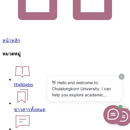
หน้าหลัก
หมวดหมู่
👋 Hello and welcome to
Highlights
Chulalongkorn University. I can
help you explore academic
programs, admissions, research,
campus life, and university
ข่าวสารทั้งหมด
services. What would you like to
know?