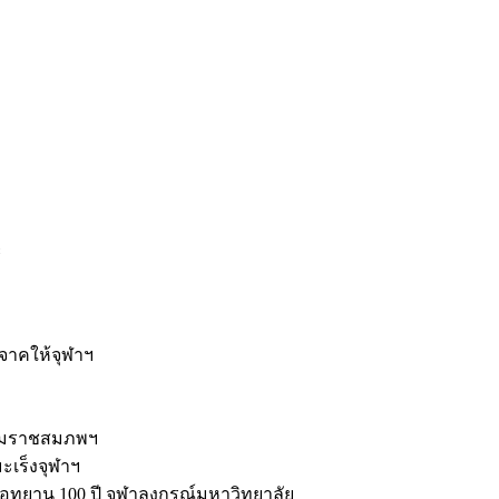
ะ
ิจาคให้จุฬาฯ
รมราชสมภพฯ
มะเร็งจุฬาฯ
ุทยาน 100 ปี จุฬาลงกรณ์มหาวิทยาลัย