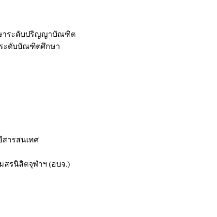
กษาระดับปริญญาบัณฑิต
ระดับบัณฑิตศึกษา
ยีสารสนเทศ
สรนิสิตจุฬาฯ (อบจ.)