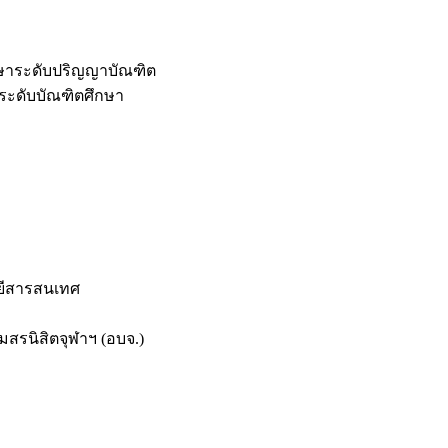
กษาระดับปริญญาบัณฑิต
ระดับบัณฑิตศึกษา
ยีสารสนเทศ
สรนิสิตจุฬาฯ (อบจ.)