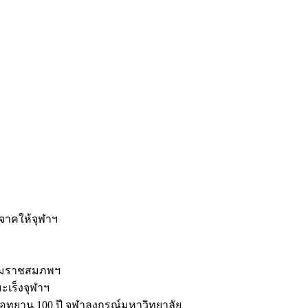
ะ
ิจาคให้จุฬาฯ
รมราชสมภพฯ
มะเร็งจุฬาฯ
ุทยาน 100 ปี จุฬาลงกรณ์มหาวิทยาลัย