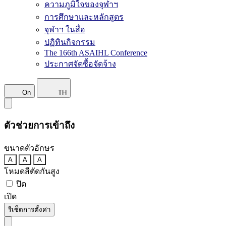
ความภูมิใจของจุฬาฯ
การศึกษาและหลักสูตร
จุฬาฯ ในสื่อ
ปฏิทินกิจกรรม
The 166th ASAIHL Conference
ประกาศจัดซื้อจัดจ้าง
On
TH
ตัวช่วยการเข้าถึง
ขนาดตัวอักษร
A
A
A
โหมดสีตัดกันสูง
ปิด
เปิด
รีเซ็ตการตั้งค่า