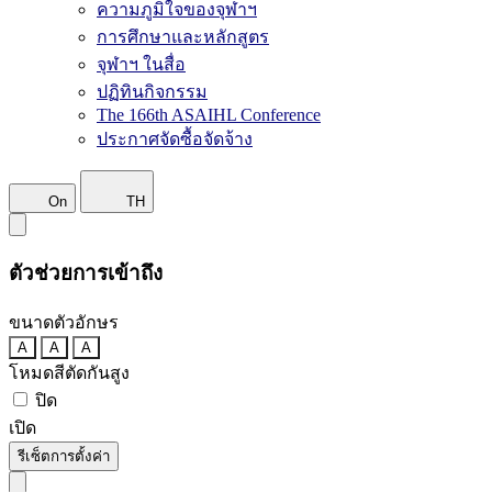
ความภูมิใจของจุฬาฯ
การศึกษาและหลักสูตร
จุฬาฯ ในสื่อ
ปฏิทินกิจกรรม
The 166th ASAIHL Conference
ประกาศจัดซื้อจัดจ้าง
On
TH
ตัวช่วยการเข้าถึง
ขนาดตัวอักษร
A
A
A
โหมดสีตัดกันสูง
ปิด
เปิด
รีเซ็ตการตั้งค่า