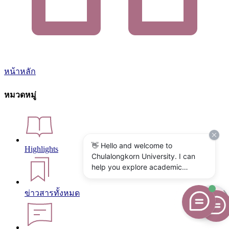
หน้าหลัก
หมวดหมู่
👋 Hello and welcome to
Highlights
Chulalongkorn University. I can
help you explore academic
programs, admissions, research,
campus life, and university
ข่าวสารทั้งหมด
services. What would you like to
know?