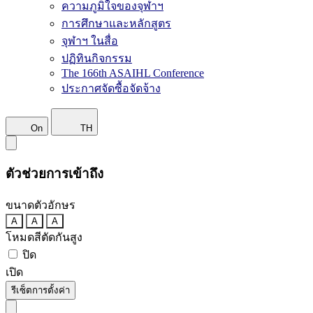
ความภูมิใจของจุฬาฯ
การศึกษาและหลักสูตร
จุฬาฯ ในสื่อ
ปฏิทินกิจกรรม
The 166th ASAIHL Conference
ประกาศจัดซื้อจัดจ้าง
On
TH
ตัวช่วยการเข้าถึง
ขนาดตัวอักษร
A
A
A
โหมดสีตัดกันสูง
ปิด
เปิด
รีเซ็ตการตั้งค่า