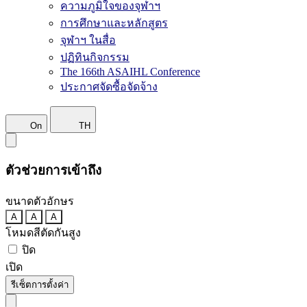
ความภูมิใจของจุฬาฯ
การศึกษาและหลักสูตร
จุฬาฯ ในสื่อ
ปฏิทินกิจกรรม
The 166th ASAIHL Conference
ประกาศจัดซื้อจัดจ้าง
On
TH
ตัวช่วยการเข้าถึง
ขนาดตัวอักษร
A
A
A
โหมดสีตัดกันสูง
ปิด
เปิด
รีเซ็ตการตั้งค่า