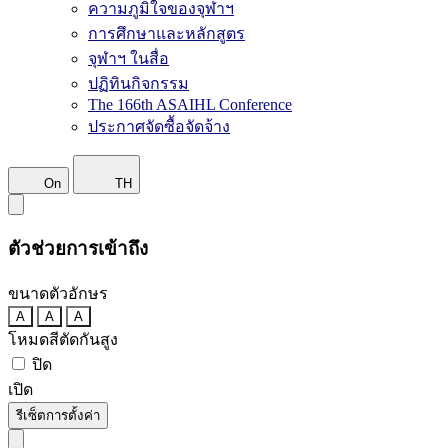
ความภูมิใจของจุฬาฯ
การศึกษาและหลักสูตร
จุฬาฯ ในสื่อ
ปฏิทินกิจกรรม
The 166th ASAIHL Conference
ประกาศจัดซื้อจัดจ้าง
On
TH
ตัวช่วยการเข้าถึง
ขนาดตัวอักษร
A
A
A
โหมดสีตัดกันสูง
ปิด
เปิด
รีเซ็ตการตั้งค่า