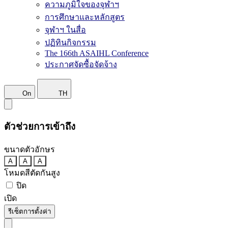
ความภูมิใจของจุฬาฯ
การศึกษาและหลักสูตร
จุฬาฯ ในสื่อ
ปฏิทินกิจกรรม
The 166th ASAIHL Conference
ประกาศจัดซื้อจัดจ้าง
On
TH
ตัวช่วยการเข้าถึง
ขนาดตัวอักษร
A
A
A
โหมดสีตัดกันสูง
ปิด
เปิด
รีเซ็ตการตั้งค่า