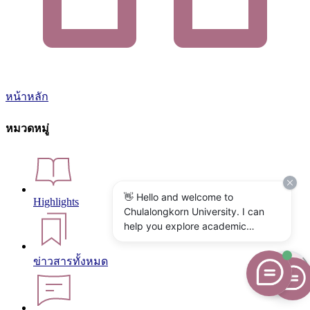
หน้าหลัก
หมวดหมู่
👋 Hello and welcome to
Highlights
Chulalongkorn University. I can
help you explore academic
programs, admissions, research,
campus life, and university
ข่าวสารทั้งหมด
services. What would you like to
know?