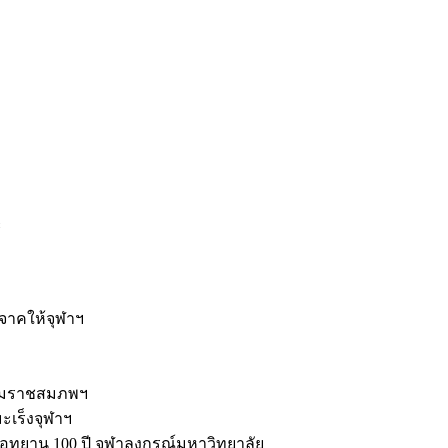
ะ
ิจาคให้จุฬาฯ
รมราชสมภพฯ
มะเร็งจุฬาฯ
ุทยาน 100 ปี จุฬาลงกรณ์มหาวิทยาลัย