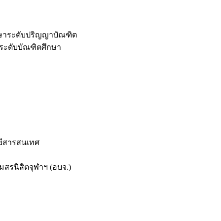
กษาระดับปริญญาบัณฑิต
ระดับบัณฑิตศึกษา
ยีสารสนเทศ
สรนิสิตจุฬาฯ (อบจ.)